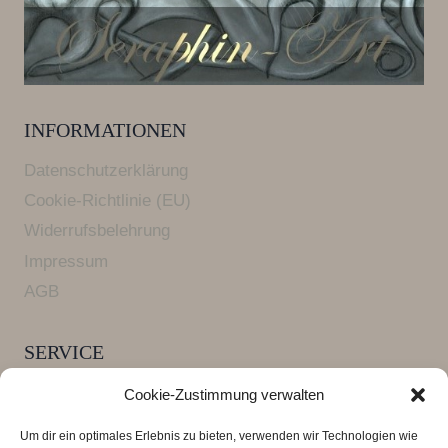
INFORMATIONEN
Datenschutzerklärung
Cookie-Richtlinie (EU)
Widerrufsbelehrung
Impressum
AGB
SERVICE
Versandkosten und Lieferzeiten
Cookie-Zustimmung verwalten
FAQ Armbänder
Um dir ein optimales Erlebnis zu bieten, verwenden wir Technologien wie