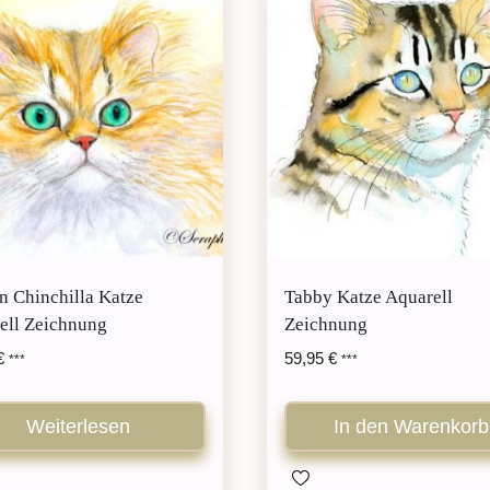
n Chinchilla Katze
Tabby Katze Aquarell
ell Zeichnung
Zeichnung
€
59,95
€
***
***
Weiterlesen
In den Warenkorb