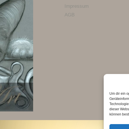
Impressum
AGB
Um dir ein o
Geräteinfor
Technologien
dieser Websi
können best