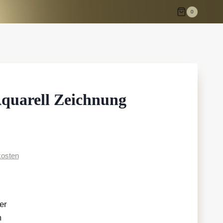
0
quarell Zeichnung
osten
er
m