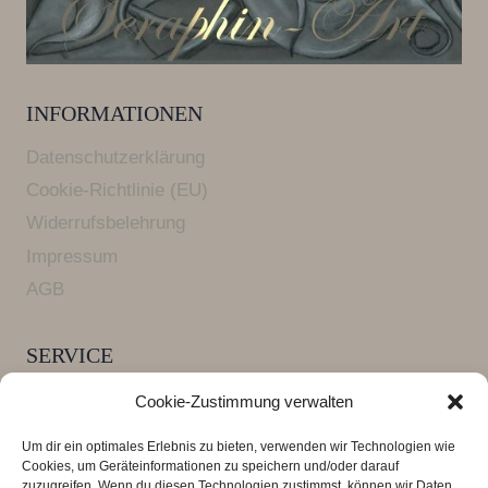
INFORMATIONEN
Datenschutzerklärung
Cookie-Richtlinie (EU)
Widerrufsbelehrung
Impressum
AGB
SERVICE
Versandkosten und Lieferzeiten
Cookie-Zustimmung verwalten
FAQ Armbänder
Um dir ein optimales Erlebnis zu bieten, verwenden wir Technologien wie
Zahlungsarten
Cookies, um Geräteinformationen zu speichern und/oder darauf
zuzugreifen. Wenn du diesen Technologien zustimmst, können wir Daten