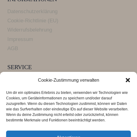
Datenschutzerklärung
Cookie-Richtlinie (EU)
Widerrufsbelehrung
Impressum
AGB
SERVICE
Versandkosten und Lieferzeiten
Cookie-Zustimmung verwalten
FAQ Armbänder
Um dir ein optimales Erlebnis zu bieten, verwenden wir Technologien wie
Zahlungsarten
Cookies, um Geräteinformationen zu speichern und/oder darauf
zuzugreifen. Wenn du diesen Technologien zustimmst, können wir Daten
wie das Surfverhalten oder eindeutige IDs auf dieser Website verarbeiten.
Wenn du deine Zustimmung nicht erteilst oder zurückziehst, können
*** Alle Preise verstehen sich inklusive der
bestimmte Merkmale und Funktionen beeinträchtigt werden.
Mehrwertsteuer, zuzüglich der
Versandkosten
.
Lieferzeit 3 - 4 Tage