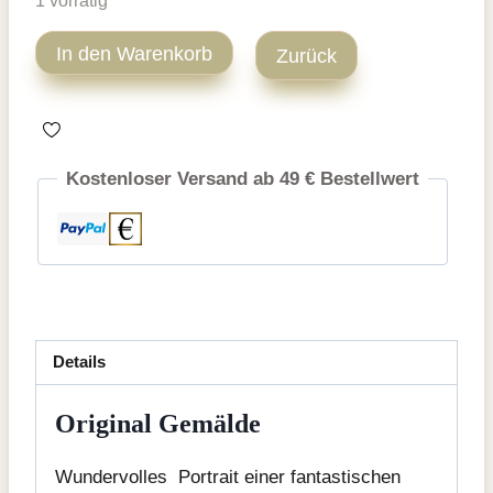
1 vorrätig
Tabby
In den Warenkorb
Zurück
Katze
Acryl
Gemälde
Menge
Kostenloser Versand ab 49 € Bestellwert
Details
Original Gemälde
Wundervolles Portrait einer fantastischen