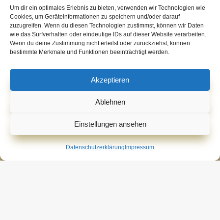
FAQ Armbänder
Um dir ein optimales Erlebnis zu bieten, verwenden wir Technologien wie
Zahlungsarten
Cookies, um Geräteinformationen zu speichern und/oder darauf
zuzugreifen. Wenn du diesen Technologien zustimmst, können wir Daten
wie das Surfverhalten oder eindeutige IDs auf dieser Website verarbeiten.
Wenn du deine Zustimmung nicht erteilst oder zurückziehst, können
*** Alle Preise verstehen sich inklusive der
bestimmte Merkmale und Funktionen beeinträchtigt werden.
Mehrwertsteuer, zuzüglich der
Versandkosten
.
Lieferzeit 3 - 4 Tage
Akzeptieren
Ablehnen
Einstellungen ansehen
© 2006 - 2026 Seraphin-Art
Datenschutzerklärung
Impressum
Alle Preise inkl. der gesetzlichen MwSt.
Vertrag widerrufen