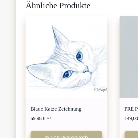
Ähnliche Produkte
Blaue Katze Zeichnung
PRE P
59,95
€
149,0
***
In den Warenkorb