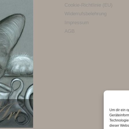
Cookie-Richtlinie (EU)
Widerrufsbelehrung
Impressum
AGB
Um dir ein o
Geräteinfor
Technologien
dieser Websi