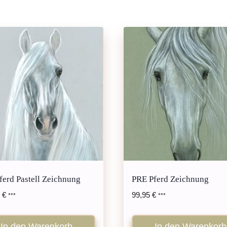
ferd Pastell Zeichnung
PRE Pferd Zeichnung
0
€
99,95
€
***
***
In den Warenkorb
In den Warenkorb