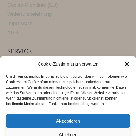
Cookie-Richtlinie (EU)
Widerrufsbelehrung
Impressum
AGB
SERVICE
Versandkosten und Lieferzeiten
Cookie-Zustimmung verwalten
FAQ Armbänder
Um dir ein optimales Erlebnis zu bieten, verwenden wir Technologien wie
Zahlungsarten
Cookies, um Geräteinformationen zu speichern und/oder darauf
zuzugreifen. Wenn du diesen Technologien zustimmst, können wir Daten
wie das Surfverhalten oder eindeutige IDs auf dieser Website verarbeiten.
Wenn du deine Zustimmung nicht erteilst oder zurückziehst, können
*** Alle Preise verstehen sich inklusive der
bestimmte Merkmale und Funktionen beeinträchtigt werden.
Mehrwertsteuer, zuzüglich der
Versandkosten
.
Lieferzeit 3 - 4 Tage
Akzeptieren
Ablehnen