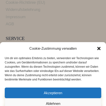
Cookie-Richtlinie (EU)
Widerrufsbelehrung
Impressum
AGB
SERVICE
Versandkosten und Lieferzeiten
Cookie-Zustimmung verwalten
FAQ Armbänder
Um dir ein optimales Erlebnis zu bieten, verwenden wir Technologien wie
Zahlungsarten
Cookies, um Geräteinformationen zu speichern und/oder darauf
zuzugreifen. Wenn du diesen Technologien zustimmst, können wir Daten
wie das Surfverhalten oder eindeutige IDs auf dieser Website verarbeiten.
Wenn du deine Zustimmung nicht erteilst oder zurückziehst, können
*** Alle Preise verstehen sich inklusive der
bestimmte Merkmale und Funktionen beeinträchtigt werden.
Mehrwertsteuer, zuzüglich der
Versandkosten
.
Lieferzeit 3 - 4 Tage
Akzeptieren
Ablehnen