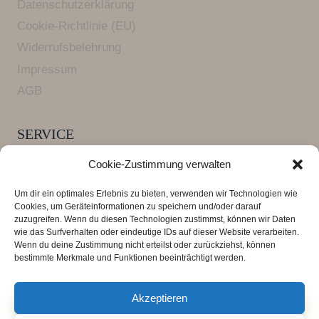
Datenschutzerklärung
Cookie-Richtlinie (EU)
Widerrufsbelehrung
Impressum
AGB
SERVICE
Versandkosten und Lieferzeiten
Cookie-Zustimmung verwalten
FAQ Armbänder
Um dir ein optimales Erlebnis zu bieten, verwenden wir Technologien wie
Zahlungsarten
Cookies, um Geräteinformationen zu speichern und/oder darauf
zuzugreifen. Wenn du diesen Technologien zustimmst, können wir Daten
wie das Surfverhalten oder eindeutige IDs auf dieser Website verarbeiten.
Wenn du deine Zustimmung nicht erteilst oder zurückziehst, können
*** Alle Preise verstehen sich inklusive der
bestimmte Merkmale und Funktionen beeinträchtigt werden.
Mehrwertsteuer, zuzüglich der
Versandkosten
.
Lieferzeit 3 - 4 Tage
Akzeptieren