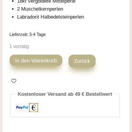
18kt vergoldete Mittelperle
2 Muschelkernperlen
Labradorit Halbedelsteinperlen
Lieferzeit:
3-4 Tage
1 vorrätig
Labradorit
In den Warenkorb
Zurück
Halbedelstein
Armband
17
cm
Kostenloser Versand ab 49 € Bestellwert
Menge