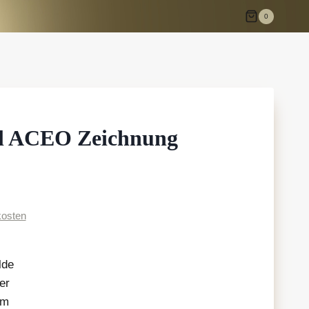
0
ll ACEO Zeichnung
osten
lde
er
cm