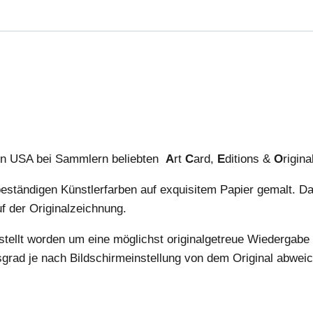
den USA bei Sammlern beliebten
A
rt
C
ard,
E
ditions &
O
rigin
beständigen Künstlerfarben auf exquisitem Papier gemalt. Dat
auf der Originalzeichnung.
estellt worden um eine möglichst originalgetreue Wiedergabe 
sgrad je nach Bildschirmeinstellung von dem Original abwei