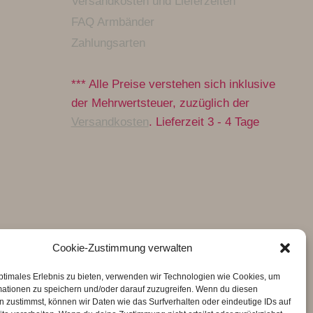
Versandkosten und Lieferzeiten
FAQ Armbänder
Zahlungsarten
*** Alle Preise verstehen sich inklusive
der Mehrwertsteuer, zuzüglich der
Versandkosten
. Lieferzeit 3 - 4 Tage
Cookie-Zustimmung verwalten
ptimales Erlebnis zu bieten, verwenden wir Technologien wie Cookies, um
mationen zu speichern und/oder darauf zuzugreifen. Wenn du diesen
 zustimmst, können wir Daten wie das Surfverhalten oder eindeutige IDs auf