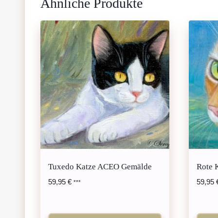
Ähnliche Produkte
Tuxedo Katze ACEO Gemälde
Rote 
59,95
€
59,95
***