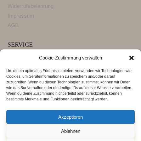
Widerrufsbelehrung
Impressum
AGB
SERVICE
Versandkosten und Lieferzeiten
Cookie-Zustimmung verwalten
FAQ Armbänder
Um dir ein optimales Erlebnis zu bieten, verwenden wir Technologien wie
Zahlungsarten
Cookies, um Geräteinformationen zu speichern und/oder darauf
zuzugreifen. Wenn du diesen Technologien zustimmst, können wir Daten
wie das Surfverhalten oder eindeutige IDs auf dieser Website verarbeiten.
Wenn du deine Zustimmung nicht erteilst oder zurückziehst, können
*** Alle Preise verstehen sich inklusive der
bestimmte Merkmale und Funktionen beeinträchtigt werden.
Mehrwertsteuer, zuzüglich der
Versandkosten
.
Lieferzeit 3 - 4 Tage
Akzeptieren
Ablehnen