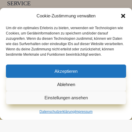
SERVICE
Versandkosten und Lieferzeiten
Cookie-Zustimmung verwalten
FAQ Armbänder
Um dir ein optimales Erlebnis zu bieten, verwenden wir Technologien wie
Zahlungsarten
Cookies, um Geräteinformationen zu speichern und/oder darauf
zuzugreifen. Wenn du diesen Technologien zustimmst, können wir Daten
wie das Surfverhalten oder eindeutige IDs auf dieser Website verarbeiten.
Wenn du deine Zustimmung nicht erteilst oder zurückziehst, können
*** Alle Preise verstehen sich inklusive der
bestimmte Merkmale und Funktionen beeinträchtigt werden.
Mehrwertsteuer, zuzüglich der
Versandkosten
.
Lieferzeit 3 - 4 Tage
Akzeptieren
Ablehnen
Einstellungen ansehen
© 2006 - 2026 Seraphin-Art
Datenschutzerklärung
Impressum
Alle Preise inkl. der gesetzlichen MwSt.